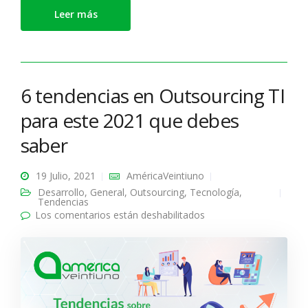
Leer más
6 tendencias en Outsourcing TI
para este 2021 que debes
saber
19 Julio, 2021
AméricaVeintiuno
Desarrollo
,
General
,
Outsourcing
,
Tecnología
,
Tendencias
Los comentarios están deshabilitados
en 6 tendencias en
Outsourcing TI para
este 2021 que debes
saber