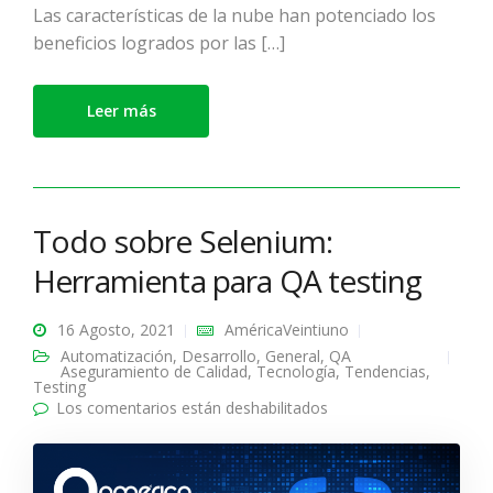
Las características de la nube han potenciado los
beneficios logrados por las […]
Leer más
Todo sobre Selenium:
Herramienta para QA testing
16 Agosto, 2021
AméricaVeintiuno
Automatización
,
Desarrollo
,
General
,
QA
Aseguramiento de Calidad
,
Tecnología
,
Tendencias
,
Testing
Los comentarios están deshabilitados
en Todo sobre
Selenium: Herramienta
para QA testing