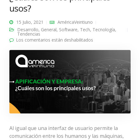
usos?
15 Julio, 2021
AméricaVeintiuno
Desarrollo
,
General
,
Software
,
Tech
,
Tecnología
,
Tendencias
Los comentarios están deshabilitados
en APIFICACIÓN Y
EMPRESA: ¿Cuáles son
los principales usos?
Al igual que una interfaz de usuario permite la
comunicación entre los humanos y las máquinas,