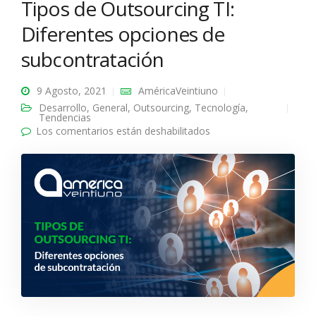
Tipos de Outsourcing TI:
Diferentes opciones de
subcontratación
9 Agosto, 2021
AméricaVeintiuno
Desarrollo
,
General
,
Outsourcing
,
Tecnología
,
Tendencias
Los comentarios están deshabilitados
en Tipos de
Outsourcing TI:
Diferentes opciones
de subcontratación