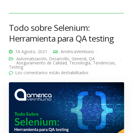
Todo sobre Selenium:
Herramienta para QA testing
16 Agosto, 2021
AméricaVeintiuno
Automatización
,
Desarrollo
,
General
,
QA
Aseguramiento de Calidad
,
Tecnología
,
Tendencias
,
Testing
Los comentarios están deshabilitados
en Todo sobre
Selenium: Herramienta
para QA testing