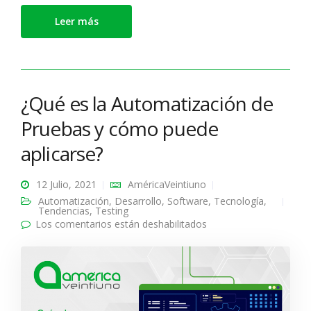
Leer más
¿Qué es la Automatización de
Pruebas y cómo puede
aplicarse?
12 Julio, 2021
AméricaVeintiuno
Automatización
,
Desarrollo
,
Software
,
Tecnología
,
Tendencias
,
Testing
Los comentarios están deshabilitados
en ¿Qué es la
Automatización de
Pruebas y cómo puede
aplicarse?