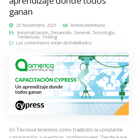
aprendizaje donde todos
ganan
25 Noviembre, 2021
AméricaVeintiuno
Automatización
,
Desarrollo
,
General
,
Tecnología
,
Tendencias
,
Testing
Los comentarios están deshabilitados
en Capacitación
Cypress, un
aprendizaje donde
todos ganan
En Tecnova tenemos como tradición la constante
capacitación a nuestros profesionales. Desde hace