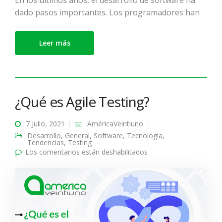
En los últimos años, el desarrollo de software ha
dado pasos importantes. Los programadores han
Leer más
¿Qué es Agile Testing?
7 Julio, 2021
AméricaVeintiuno
Desarrollo
,
General
,
Software
,
Tecnología
,
Tendencias
,
Testing
Los comentarios están deshabilitados
en ¿Qué es Agile
Testing?