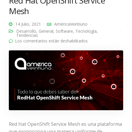
Red Hat OpenShift Service
Mesh
14 Julio, 2021
AméricaVeintiuno
Desarrollo
,
General
,
Software
,
Tecnología
,
Tendencias
Los comentarios están deshabilitados
en Todo lo que debes
saber de Red Hat
OpenShift Service
Mesh
Red Hat OpenShift Service Mesh es una plataforma
que proporciona una manera uniforme de