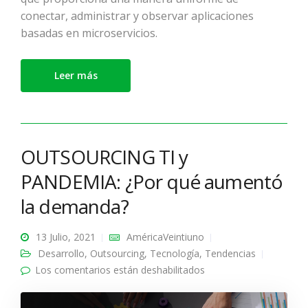
conectar, administrar y observar aplicaciones
basadas en microservicios.
Leer más
OUTSOURCING TI y
PANDEMIA: ¿Por qué aumentó
la demanda?
13 Julio, 2021
AméricaVeintiuno
Desarrollo
,
Outsourcing
,
Tecnología
,
Tendencias
Los comentarios están deshabilitados
en OUTSOURCING TI y
PANDEMIA: ¿Por qué
aumentó la demanda?