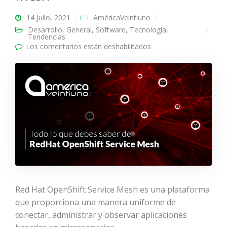
14 Julio, 2021
AméricaVeintiuno
Desarrollo
,
General
,
Software
,
Tecnología
,
Tendencias
Los comentarios están deshabilitados
en Todo lo que debes
saber de Red Hat
OpenShift Service
Mesh
Red Hat OpenShift Service Mesh es una plataforma
que proporciona una manera uniforme de
conectar, administrar y observar aplicaciones