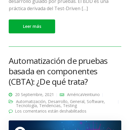
desarrollo guiado por pruebas. El BDD es una
práctica derivada del Test-Driven […]
Leer más
Automatización de pruebas
basada en componentes
(CBTA): ¿De qué trata?
20 Septiembre, 2021
AméricaVeintiuno
Automatización
,
Desarrollo
,
General
,
Software
,
Tecnología
,
Tendencias
,
Testing
Los comentarios están deshabilitados
en Automatización de
pruebas basada en
componentes (CBTA):
¿De qué trata?