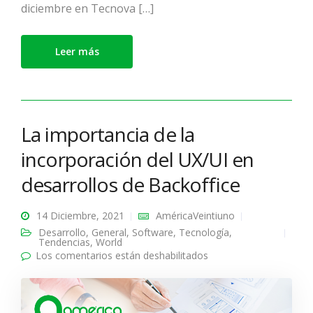
diciembre en Tecnova […]
Leer más
La importancia de la
incorporación del UX/UI en
desarrollos de Backoffice
14 Diciembre, 2021
AméricaVeintiuno
Desarrollo
,
General
,
Software
,
Tecnología
,
Tendencias
,
World
Los comentarios están deshabilitados
en La importancia de
la incorporación del
UX/UI en desarrollos
de Backoffice