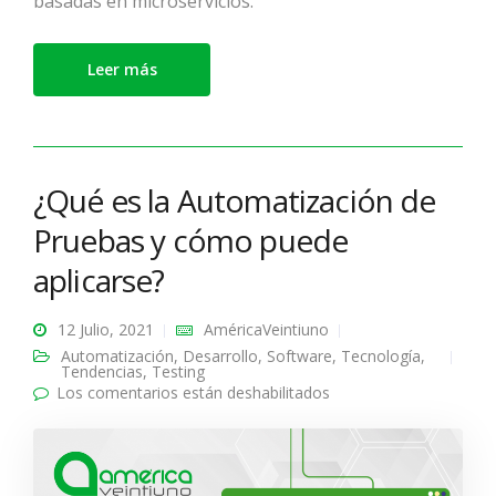
basadas en microservicios.
Leer más
¿Qué es la Automatización de
Pruebas y cómo puede
aplicarse?
12 Julio, 2021
AméricaVeintiuno
Automatización
,
Desarrollo
,
Software
,
Tecnología
,
Tendencias
,
Testing
Los comentarios están deshabilitados
en ¿Qué es la
Automatización de
Pruebas y cómo puede
aplicarse?