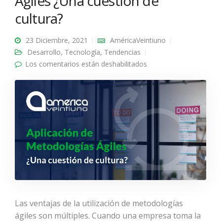
Ágiles ¿Una cuestión de
cultura?
23 Diciembre, 2021
AméricaVeintiuno
Desarrollo
,
Tecnología
,
Tendencias
Los comentarios están deshabilitados
en Aplicación de
Metodologías Ágiles
¿Una cuestión de
cultura?
Las ventajas de la utilización de metodologías
ágiles son múltiples. Cuando una empresa toma la