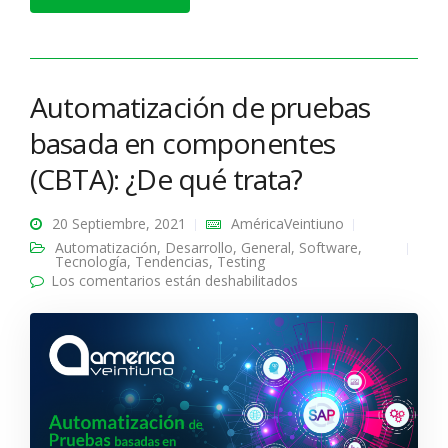
Automatización de pruebas
basada en componentes
(CBTA): ¿De qué trata?
20 Septiembre, 2021
AméricaVeintiuno
Automatización
,
Desarrollo
,
General
,
Software
,
Tecnología
,
Tendencias
,
Testing
Los comentarios están deshabilitados
en Automatización de
pruebas basada en
componentes (CBTA):
¿De qué trata?