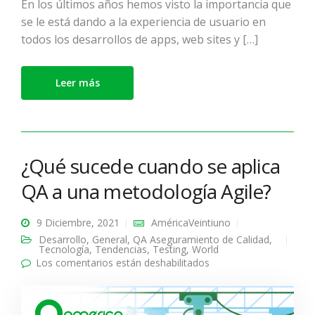
En los últimos años hemos visto la importancia que
se le está dando a la experiencia de usuario en
todos los desarrollos de apps, web sites y […]
Leer más
¿Qué sucede cuando se aplica
QA a una metodología Agile?
9 Diciembre, 2021
AméricaVeintiuno
Desarrollo
,
General
,
QA Aseguramiento de Calidad
,
Tecnología
,
Tendencias
,
Testing
,
World
Los comentarios están deshabilitados
en ¿Qué sucede
cuando se aplica QA a
una metodología
Agile?