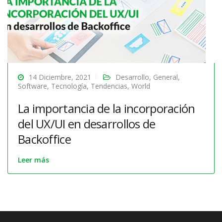
14 Diciembre, 2021
Desarrollo
,
General
,
Software
,
Tecnología
,
Tendencias
,
World
La importancia de la incorporación
del UX/UI en desarrollos de
Backoffice
Leer más