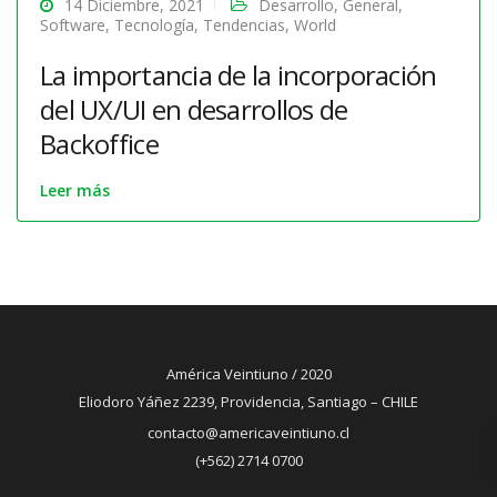
14 Diciembre, 2021
Desarrollo
,
General
,
Software
,
Tecnología
,
Tendencias
,
World
La importancia de la incorporación
del UX/UI en desarrollos de
Backoffice
Leer más
América Veintiuno / 2020
Eliodoro Yáñez 2239, Providencia, Santiago – CHILE
contacto@americaveintiuno.cl
(+562) 2714 0700